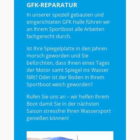
GFK-REPARATUR
In unserer speziell gebauten und
eingerichteten GFK Halle führen wir
an Ihrem Sportboot alle Arbeiten
fachgerecht durch.
Ist Ihre Spiegelplatte in den Jahren
morsch geworden und Sie
befürchten, dass Ihnen eines Tages
der Motor samt Spiegel ins Wasser
fällt? Oder ist der Boden in Ihrem
Sportboot weich geworden?
Rufen Sie uns an – wir helfen Ihrem
Boot damit Sie in der nächsten
Saison stressfrei Ihren Wassersport
genießen können!