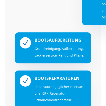
op
ei
Mo
BOOTSAUFBEREITUNG
N
Grundreinigung, Aufbereitung,
Lackierservice, Refit und Pflege.
BOOTSREPARATUREN
N
Reparaturen jeglicher Bootsart,
u. a. GFK-
Reparatur,
Schlauchbootreparatur.