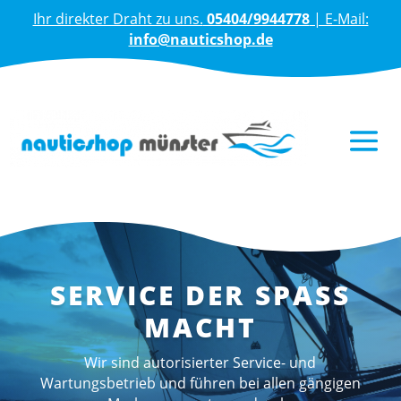
Ihr direkter Draht zu uns.
05404/9944778
| E-Mail:
info@nauticshop.de
SERVICE DER SPASS M
ACHT
Wir sind autorisierter Service- und
Wartungsbetrieb und führen bei allen gängigen