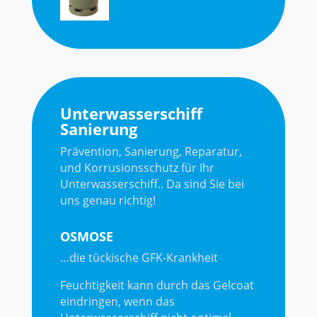
Unterwasserschiff
Sanierung
Prävention, Sanierung, Reparatur,
und Korrusionsschutz für Ihr
Unterwasserschiff.. Da sind Sie bei
uns genau richtig!
OSMOSE
…die tückische GFK-Krankheit
Feuchtigkeit kann durch das Gelcoat
eindringen, wenn das