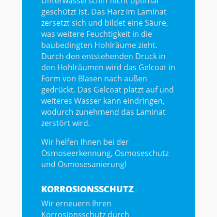
Unterwasserschiff nicht optimal
geschützt ist. Das Harz im Laminat
zersetzt sich und bildet eine Säure,
was weitere Feuchtigkeit in die
baubedingten Hohlräume zieht.
Durch den entstehenden Druck in
den Hohlräumen wird das Gelcoat in
Form von Blasen nach außen
gedrückt. Das Gelcoat platzt auf und
weiteres Wasser kann eindringen,
wodurch zunehmend das Laminat
zerstört wird.
Wir helfen Ihnen bei der
Osmoseerkennung, Osmoseschutz
und Osmosesanierung!
KORROSIONSSCHUTZ
Wir erneuern Ihren
Korrosionsschutz durch