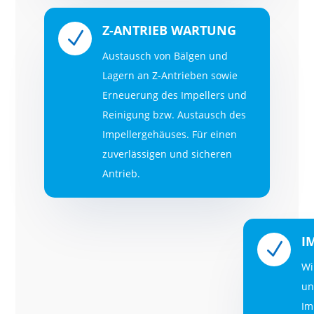
Z-ANTRIEB WARTUNG
N
Austausch von Bälgen und
Lagern an Z-Antrieben sowie
Erneuerung des Impellers und
Reinigung bzw. Austausch des
Impellergehäuses. Für einen
zuverlässigen und sicheren
Antrieb.
I
N
Wi
un
Im