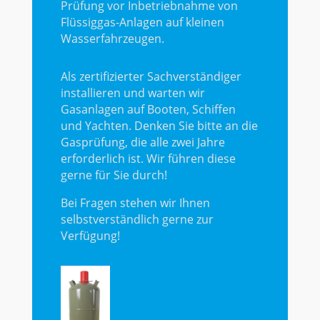
Prüfung vor Inbetriebnahme von
Flüssiggas-Anlagen auf kleinen
Wasserfahrzeugen.
Als zertifizierter Sachverständiger
installieren und warten wir
Gasanlagen auf Booten, Schiffen
und Yachten. Denken Sie bitte an die
Gasprüfung, die alle zwei Jahre
erforderlich ist. Wir führen diese
gerne für Sie durch!
Bei Fragen stehen wir Ihnen
selbstverständlich gerne zur
Verfügung!