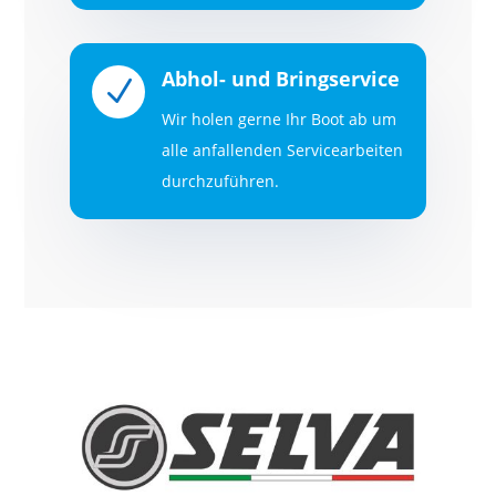
Abhol- und Bringservice
N
Wir holen gerne Ihr Boot ab um
alle anfallenden Servicearbeiten
durchzuführen.