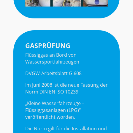
GASPRÜFUNG
Flüssiggas an Bord von
Wassersportfahrzeugen
DVGW-Arbeitsblatt G 608
Im Juni 2008 ist die neue Fassung der
Norm DIN EN ISO 10239
„Kleine Wasserfahrzeuge –
Flüssiggasanlagen (LPG)“
veröffentlicht worden.
Die Norm gilt für die Installation und