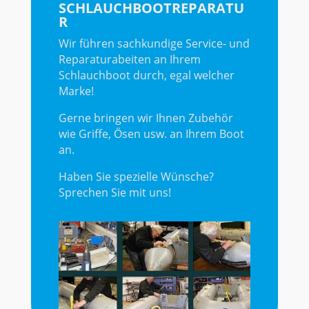
SCHLAUCHBOOTREPARATU
R
Wir führen sachkundige Service- und
Reparaturabeiten an Ihrem
Schlauchboot durch, egal welcher
Marke!
Gerne bringen wir Ihnen Zubehör
wie Griffe, Ösen usw. an Ihrem Boot
an.
Haben Sie spezielle Wünsche?
Sprechen Sie mit uns!