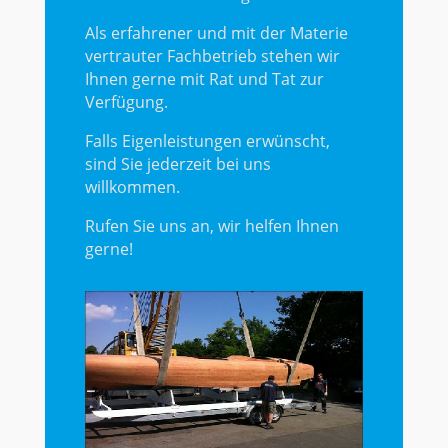
Als erfahrener und mit der Materie
vertrauter Fachbetrieb stehen wir
Ihnen gerne mit Rat und Tat zur
Verfügung.
Falls Eigenleistungen erwünscht,
sind Sie jederzeit bei uns
willkommen.
Rufen Sie uns an, wir helfen Ihnen
gerne!