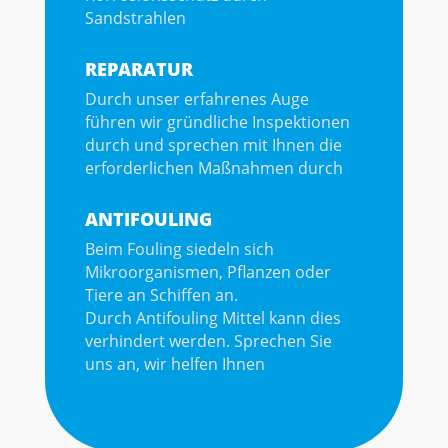
Sandstrahlen
REPARATUR
Durch unser erfahrenes Auge
führen wir gründliche Inspektionen
durch und sprechen mit Ihnen die
erforderlichen Maßnahmen durch
ANTIFOULING
Beim Fouling siedeln sich
Mikroorganismen, Pflanzen oder
Tiere an Schiffen an.
Durch Antifouling Mittel kann dies
verhindert werden. Sprechen Sie
uns an, wir helfen Ihnen