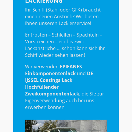
LACKIERUNG
Ihr Schiff (Stahl oder GFK) braucht
einen neuen Anstrich? Wir bieten
Ihnen unseren Lackierservice!
Entrosten – Schleifen – Spachteln –
Vorstreichen – ein bis zwei
Lackanstriche … schon kann sich Ihr
Schiff wieder sehen lassen!
Wir verwenden
EPIFANES
Einkomponentenlack
und
DE
IJSSEL Coatings Lack
Hochfüllender
Zweikomponentenlack
, die Sie zur
Eigenverwendung auch bei uns
erwerben können