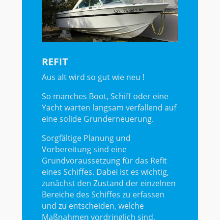
REFIT
Aus alt wird so gut wie neu !
So manches Boot, Schiff oder eine
Yacht warten langsam verfallend auf
eine solide Grunderneuerung.
Sorgfältige Planung und
Vorbereitung sind eine
Grundvoraussetzung für das Refit
eines Schiffes. Dabei ist es wichtig,
zunächst den Zustand der einzelnen
Bereiche des Schiffes zu erfassen
und zu entscheiden, welche
Maßnahmen vordringlich sind.