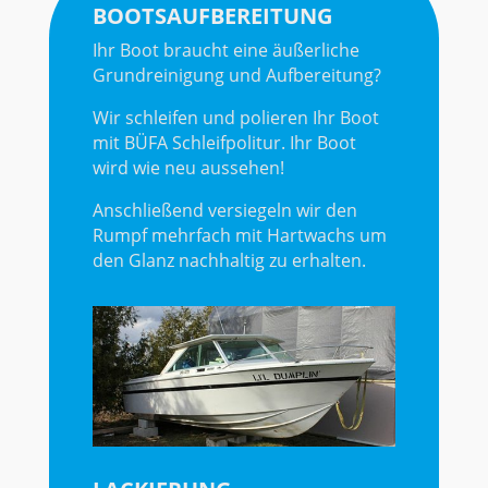
BOOTSAUFBEREITUNG
Ihr Boot braucht eine äußerliche
Grundreinigung und Aufbereitung?
Wir schleifen und polieren Ihr Boot
mit BÜFA Schleifpolitur. Ihr Boot
wird wie neu aussehen!
Anschließend versiegeln wir den
Rumpf mehrfach mit Hartwachs um
den Glanz nachhaltig zu erhalten.