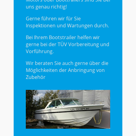
uns genau richtig!
Gerne führen wir für Sie
Inspektionen und Wartungen durch.
Bei Ihrem Bootstrailer helfen wir
gerne bei der TÜV Vorbereitung und
Vorführung.
Wir beraten Sie auch gerne über die
Möglichkeiten der Anbringung von
Zubehör